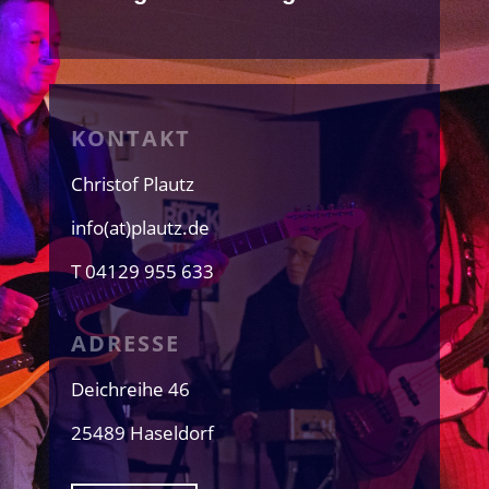
KONTAKT
Christof Plautz
info(at)plautz.de
T 04129 955 633
ADRESSE
Deichreihe 46
25489 Haseldorf