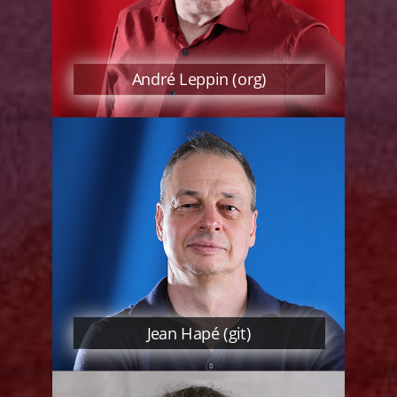
André Leppin (org)
Jean Hapé (git)